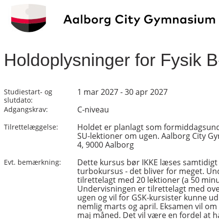
Holdoplysninger for Fysik 
1 mar 2027 - 30 apr 2027
Studiestart- og
slutdato:
C-niveau
Adgangskrav:
Holdet er planlagt som formiddagsun
Tilrettelæggelse:
SU-lektioner om ugen. Aalborg City G
4, 9000 Aalborg
Dette kursus bør IKKE læses samtidig
Evt. bemærkning:
turbokursus - det bliver for meget. Un
tilrettelagt med 20 lektioner (a 50 min
Undervisningen er tilrettelagt med ov
ugen og vil for GSK-kursister kunne u
nemlig marts og april. Eksamen vil om 
maj måned. Det vil være en fordel at 