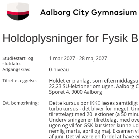
Holdoplysninger for Fysik 
1 mar 2027 - 28 maj 2027
Studiestart- og
slutdato:
0-niveau
Adgangskrav:
Holdet er planlagt som eftermiddags
Tilrettelæggelse:
22,23 SU-lektioner om ugen. Aalborg 
Sporet 4, 9000 Aalborg
Dette kursus bør IKKE læses samtidig
Evt. bemærkning:
turbokursus - det bliver for meget. Un
tilrettelagt med 20 lektioner (a 50 min
Undervisningen er tilrettelagt med ov
ugen og vil for GSK-kursister kunne u
nemlig marts, april og maj. Eksamen vil
af juni. Det vil være en fordel at have