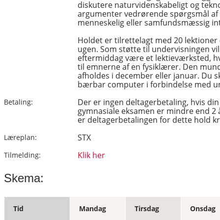
diskutere naturvidenskabeligt og tekn
argumenter vedrørende spørgsmål af f
menneskelig eller samfundsmæssig in
Holdet er tilrettelagt med 20 lektioner
ugen. Som støtte til undervisningen vi
eftermiddag være et lektieværksted, h
til emnerne af en fysiklærer. Den mun
afholdes i december eller januar. Du s
bærbar computer i forbindelse med u
Der er ingen deltagerbetaling, hvis d
Betaling:
gymnasiale eksamen er mindre end 2 
er deltagerbetalingen for dette hold kr
STX
Læreplan:
Klik her
Tilmelding:
Skema:
Tid
Mandag
Tirsdag
Onsdag