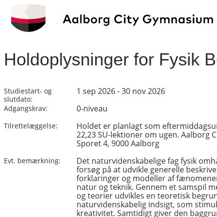
Holdoplysninger for Fysik 
1 sep 2026 - 30 nov 2026
Studiestart- og
slutdato:
0-niveau
Adgangskrav:
Holdet er planlagt som eftermiddags
Tilrettelæggelse:
22,23 SU-lektioner om ugen. Aalborg 
Sporet 4, 9000 Aalborg
Det naturvidenskabelige fag fysik om
Evt. bemærkning:
forsøg på at udvikle generelle beskrivel
forklaringer og modeller af fænomener
natur og teknik. Gennem et samspil m
og teorier udvikles en teoretisk begru
naturvidenskabelig indsigt, som stimu
kreativitet. Samtidigt giver den baggru